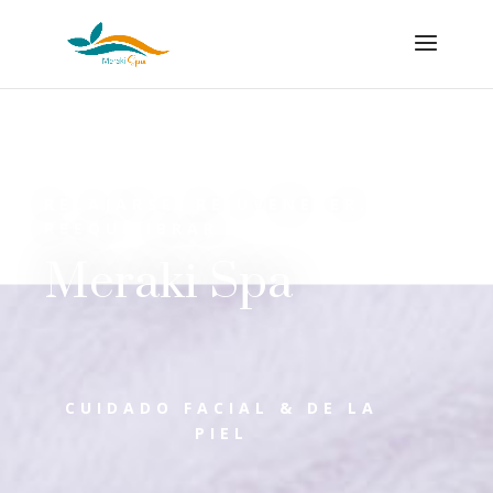
RELAJARSE, REJUVENECER,
REEQUILIBRAR
Meraki Spa
CUIDADO FACIAL & DE LA
PIEL